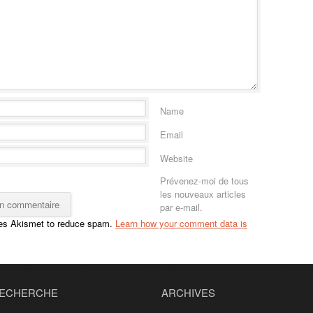
Name
Email
Website
Prévenez-moi de tous
les nouveaux articles
par e-mail.
ses Akismet to reduce spam.
Learn how your comment data is
ECHERCHE
ARCHIVES