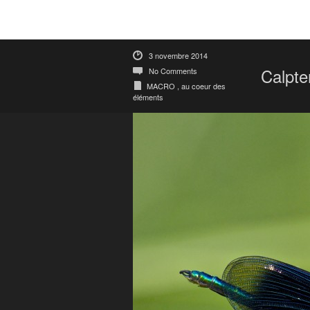
3 novembre 2014
Calpte
No Comments
MACRO , au coeur des
éléments