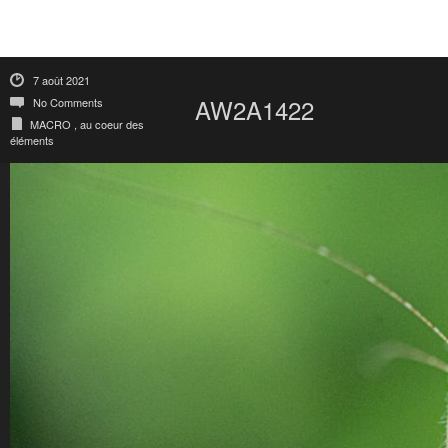
7 août 2021
AW2A1422
No Comments
MACRO , au coeur des
éléments