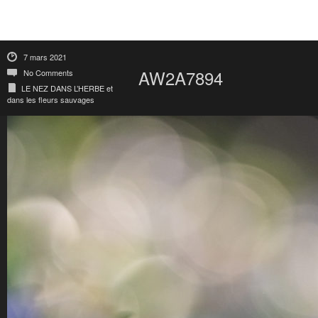
7 mars 2021
AW2A7894
No Comments
LE NEZ DANS L’HERBE et
dans les fleurs sauvages