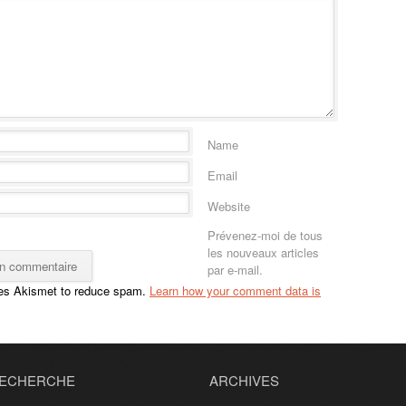
Name
Email
Website
Prévenez-moi de tous
les nouveaux articles
par e-mail.
ses Akismet to reduce spam.
Learn how your comment data is
ECHERCHE
ARCHIVES