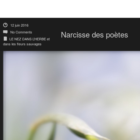
12 juin 2016
Narcisse des poètes
No Comments
LE NEZ DANS L’HERBE et
dans les fleurs sauvages